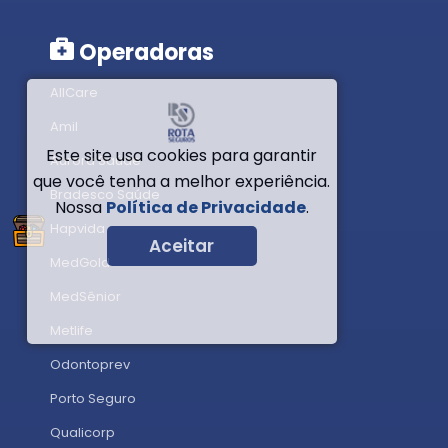
Operadoras
AllCare
Amil
Este site usa cookies para garantir
Aurora Saúde
que você tenha a melhor experiência.
Bradesco Saúde
Nossa
Política de Privacidade
.
Hapvida
Aceitar
MedGold
MedSênior
Metlife
Odontoprev
Porto Seguro
Qualicorp