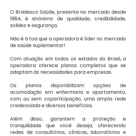
Petrolina/PE
O Bradesco Saúde, presente no mercado desde
Select
1984, é sinônimo de qualidade, credibilidade,
Salvador/BA
solidez e segurança.
Unimed
Não é à toa que a operadora é líder no mercado
Uberlândia/MG
de saúde suplementar!
UsiSaúde
Com atuação em todos os estados do Brasil, a
Vitória/ES
Planos de Saúde Empresariais
operadora oferece planos completos que se
adaptam às necessidades para empresas.
Amil
Os planos disponibilizam opções de
acomodação em enfermaria e apartamento,
Bradesco Saúde
com ou sem coparticipação, uma ampla rede
credenciada e diversos benefícios.
Hapvida
Além disso, garantem a proteção e
tranquilidade que você deseja, oferecendo
redes de consultórios, clínicas, laboratórios e
MedGold