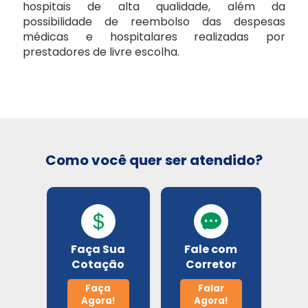
hospitais de alta qualidade, além da
possibilidade de reembolso das despesas
médicas e hospitalares realizadas por
Seguros Unimed
prestadores de livre escolha.
Sulamérica Saúde
Select
Como você quer ser atendido?
Unimed
Planos odontológico
Amil
Faça Sua
Fale com
Cotação
Corretor
Bradesco Odonto
Faça
Falar
Agora!
Agora!