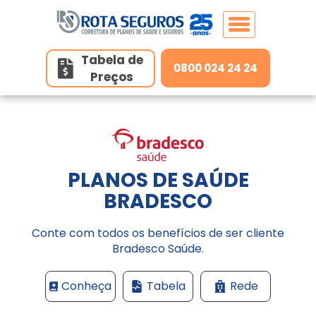
Tabela de
0800 024 24 24
Preços
Home
Planos de Saúde
Planos de Saúde Individuais
PLANOS DE SAÚDE
Seguros
BRADESCO
MedSênior
Conte com todos os benefícios de ser cliente
Unidades
Bradesco Saúde.
MedGold
Contato
Conheça
Tabela
Rede
Hapvida
Belo Horizonte/MG