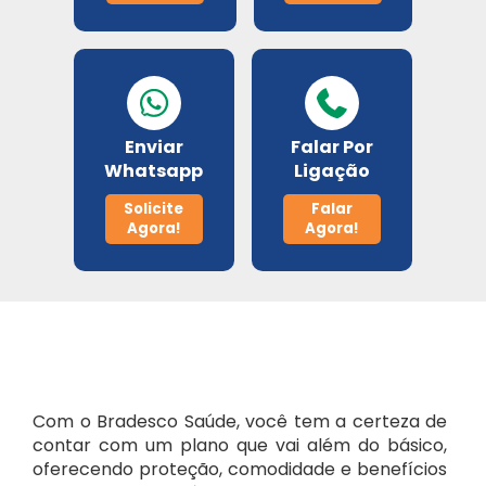
Metlife
Porto Seguro
Enviar
Falar Por
Odontoprev
Whatsapp
Ligação
Solicite
Falar
SulAmérica Odonto
Agora!
Agora!
Unimed Odonto
Com o Bradesco Saúde, você tem a certeza de
contar com um plano que vai além do básico,
oferecendo proteção, comodidade e benefícios