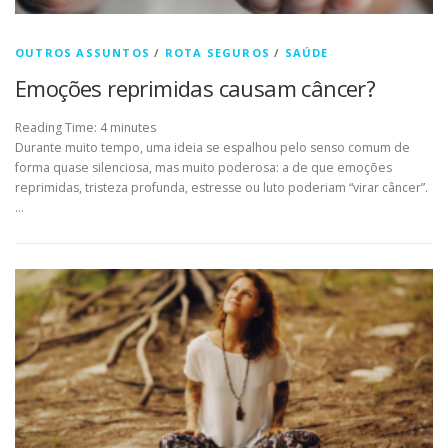
OUTROS ASSUNTOS
/
ROTA SEGUROS
/
SAÚDE
Emoções reprimidas causam câncer?
Reading Time:
4
minutes
Durante muito tempo, uma ideia se espalhou pelo senso comum de
forma quase silenciosa, mas muito poderosa: a de que emoções
reprimidas, tristeza profunda, estresse ou luto poderiam “virar câncer”.
…