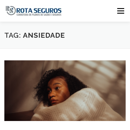
Pular para o conteúdo
Menu
Página Principal
Planos
TAG:
ANSIEDADE
Tabela De Preços
Contato