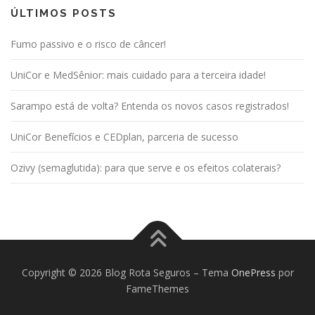
ÚLTIMOS POSTS
Fumo passivo e o risco de câncer!
UniCor e MedSênior: mais cuidado para a terceira idade!
Sarampo está de volta? Entenda os novos casos registrados!
UniCor Benefícios e CEDplan, parceria de sucesso
Ozivy (semaglutida): para que serve e os efeitos colaterais?
Copyright © 2026 Blog Rota Seguros
–
Tema
OnePress
por
FameThemes