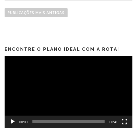
Navegação por posts
PUBLICAÇÕES MAIS ANTIGAS
ENCONTRE O PLANO IDEAL COM A ROTA!
Tocador
de
vídeo
00:00
00:41