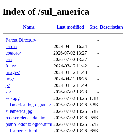
Index of /sul_america
Name
Last modified
Size
Description
Parent Directory
-
assets/
2024-04-11 16:24
-
cotacao/
2026-07-02 13:27
-
css/
2026-07-02 13:27
-
fonts/
2024-03-12 11:42
-
images/
2024-03-12 11:43
-
img/
2024-04-11 16:25
-
js/
2024-03-12 11:49
-
sp/
2026-07-02 13:28
-
seta.jpg
2026-07-02 13:26
1.3K
sulamerica_logo_gran..>
2026-07-02 13:26
5.8K
sulamerica.jpg
2026-07-02 13:26
53K
rede-credenciada.html
2026-07-02 13:26
55K
plano_odontologico.html
2026-07-02 13:26
57K
sul_america.html
2026-07-02 13:26
65K