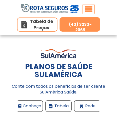
Tabela de
(43) 3233-
Preços
Home
2069
Planos de Saúde
Planos de Saúde Individuais
PLANOS DE SAÚDE
Seguros
SULAMÉRICA
Hapvida
Unidades
Conte com todos os benefícios de ser cliente
Hospitalar
SulAmérica Saúde.
Planos de Saúde Individuais (Adesão)
Contato
Conheça
Tabela
Rede
Belo Horizonte/MG
Amil