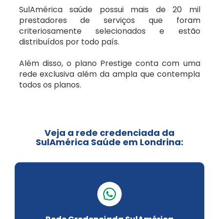
Petrolina/PE
Humana Saúde
SulAmérica saúde possui mais de 20 mil
prestadores de serviços que foram
criteriosamente selecionados e estão
Salvador/BA
Hospitalar
distribuídos por todo país.
Além disso, o plano Prestige conta com uma
Uberlândia/MG
SulAmérica
rede exclusiva além da ampla que contempla
todos os planos.
Planos odontológico
Vitória/ES
Metlife
Veja a rede credenciada da
SulAmérica Saúde em Londrina:
Odontoprev