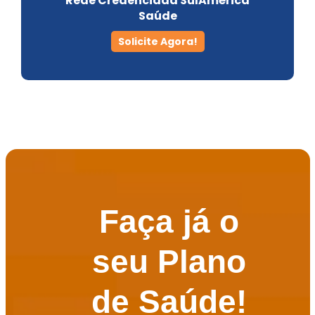
Rede Credenciada SulAmérica
Saúde
Solicite Agora!
Faça já o
seu Plano
de Saúde!