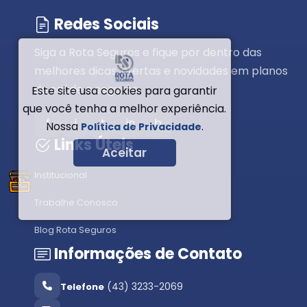
Redes Sociais
Siga a Rota Seguros e fique por dentro das
melhores dicas, ofertas e novidades em planos
de saúde e seguros.
Este site usa cookies para garantir
que você tenha a melhor experiência.
f
i
t
in
b
Nossa
.
Política de Privacidade
Links Úteis
Aceitar
Institucional
Trabalhe Conosco
Blog Rota Seguros
Informações de Contato
(43) 3233-2069
Telefone