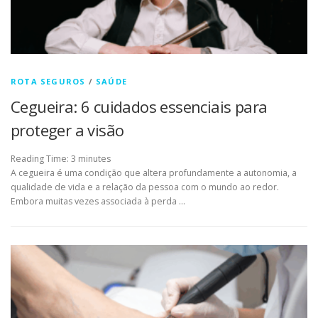
ROTA SEGUROS
/
SAÚDE
Cegueira: 6 cuidados essenciais para
proteger a visão
Reading Time:
3
minutes
A cegueira é uma condição que altera profundamente a autonomia, a
qualidade de vida e a relação da pessoa com o mundo ao redor.
Embora muitas vezes associada à perda …