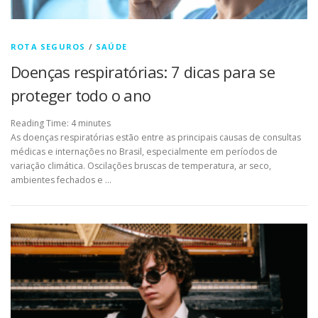
ROTA SEGUROS
/
SAÚDE
Doenças respiratórias: 7 dicas para se
proteger todo o ano
Reading Time:
4
minutes
As doenças respiratórias estão entre as principais causas de consultas
médicas e internações no Brasil, especialmente em períodos de
variação climática. Oscilações bruscas de temperatura, ar seco,
ambientes fechados e …