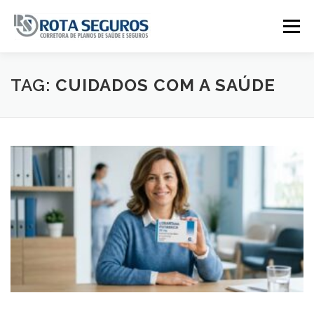
Pular para o conteúdo
Menu
Página Principal
Planos
TAG:
CUIDADOS COM A SAÚDE
Tabela De Preços
Contato