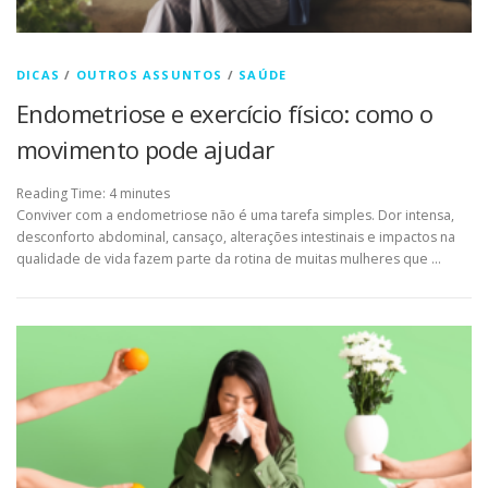
DICAS
/
OUTROS ASSUNTOS
/
SAÚDE
Endometriose e exercício físico: como o
movimento pode ajudar
Reading Time:
4
minutes
Conviver com a endometriose não é uma tarefa simples. Dor intensa,
desconforto abdominal, cansaço, alterações intestinais e impactos na
qualidade de vida fazem parte da rotina de muitas mulheres que …