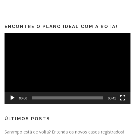
ENCONTRE O PLANO IDEAL COM A ROTA!
Tocador
de
vídeo
00:00
00:41
ÚLTIMOS POSTS
Sarampo está de volta? Entenda os novos casos registrados!