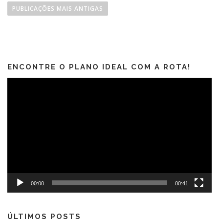
PUBLICAÇÕES MAIS ANTIGAS
ENCONTRE O PLANO IDEAL COM A ROTA!
Tocador
de
vídeo
00:00
00:41
ÚLTIMOS POSTS