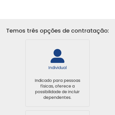
SulAmérica
Unimed Odonto
Temos três opções de contratação:
Uniodonto
Individual
Indicado para pessoas
físicas, oferece a
possibilidade de incluir
dependentes.