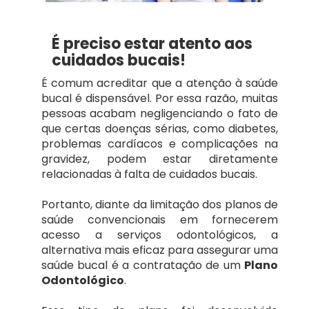
Petrolina/PE
Ampla Saúde
É preciso estar atento aos
Salvador/BA
Bradesco
cuidados bucais!
É comum acreditar que a atenção à saúde
Uberlândia/MG
GNDI Minas
bucal é dispensável. Por essa razão, muitas
pessoas acabam negligenciando o fato de
que certas doenças sérias, como diabetes,
Vitória/ES
Hapvida
problemas cardíacos e complicações na
gravidez, podem estar diretamente
relacionadas à falta de cuidados bucais.
PLAM Saúde
Portanto, diante da limitação dos planos de
saúde convencionais em fornecerem
Popvita Saúde
acesso a serviços odontológicos, a
alternativa mais eficaz para assegurar uma
RN Saúde/Hapvida
saúde bucal é a contratação de um
Plano
Odontológico
.
SulAmérica