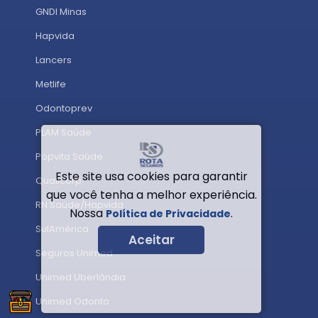
GNDI Minas
Hapvida
Lancers
Metlife
Odontoprev
PLAM Saúde
Popvita Saúde
Este site usa cookies para garantir
Qualicorp
que você tenha a melhor experiência.
RN Saúde/Hapvida
Nossa
.
Política de Privacidade
SulAmérica
Aceitar
Seguros Unimed
Unimed Uberlândia
Unimed Odonto