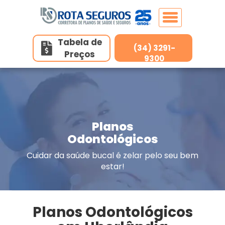
Tabela de
(34) 3291-
Preços
Home
9300
Planos de Saúde
Planos de Saúde Individuais
Planos
Seguros
Odontológicos
RN Saúde/Hapvida
Cuidar da saúde bucal é zelar pelo seu bem
Unidades
estar!
Planos de Saúde Individuais (Adesão)
Amil Saúde
Contato
Planos Odontológicos
Belo Horizonte/MG
Ampla Saúde