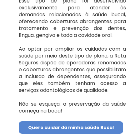
Esse tipo de plano foi desenvolvido
exclusivamente para atender às
demandas relacionadas à saúde bucal,
Seguros Unimed
oferecendo coberturas abrangentes para
tratamento e prevenção dos dentes,
língua, gengiva e toda a cavidade oral.
Unimed Uberlândia
Ao optar por ampliar os cuidados com a
Planos odontológico
saúde por meio deste tipo de plano, a Rota
Seguros dispõe de operadoras renomadas
Amil
e coberturas abrangentes que possibilitam
a inclusão de dependentes, assegurando
que eles também tenham acesso a
Bradesco
serviços odontológicos de qualidade.
Não se esqueça: a preservação da saúde
Metlife
começa na boca!
Odontoprev
Quero cuidar da minha saúde Bucal