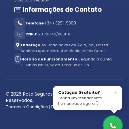
Blog Rota Seguros
Informações de Contato
(34) 3291-9300
Telefone
CNPJ:
23.701.142/0001-81
Endereço
Av. João Naves de Ávila, 785, Nossa
Senhora Aparecida, Uberlândia, Minas Gerais.
Horário de Funcionamento
Segunda a quinta:
8:30h às 18h00, Sexta-feira: 9h às 17h
Cotação Gratuita?
×
© 2026 Rota Seguros - Todos os Direitos
Tenha um atendimento
Reservados.
humanizado agora 👇
Termos e Condições | Política de Privacidade.