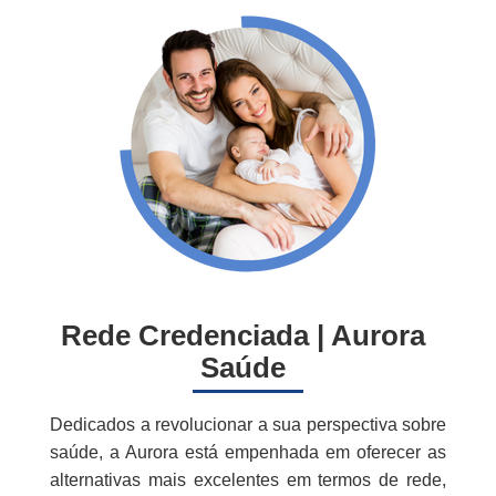
Select
Cascavel/PR
Unimed
Caxias do Sul/RS
Planos de Saúde Individuais (Adesão)
Colatina/ES
Amil Saúde
Curitiba/PR
Aurora Saúde
Londrina/PR
Hapvida
Rede Credenciada | Aurora
Maringá/PR
Saúde
MedGold
Porto Alegre/RS
Dedicados a revolucionar a sua perspectiva sobre
saúde, a Aurora está empenhada em oferecer as
Sulamérica Saúde
alternativas mais excelentes em termos de rede,
Petrolina/PE