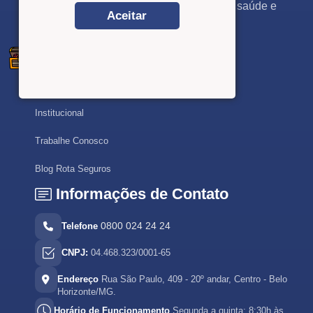
dicas, ofertas e novidades em planos de saúde e
Aceitar
seguros.
f
i
t
in
b
Links Úteis
Institucional
Trabalhe Conosco
Blog Rota Seguros
Informações de Contato
0800 024 24 24
Telefone
CNPJ:
04.468.323/0001-65
Endereço
Rua São Paulo, 409 - 20º andar, Centro - Belo
Horizonte/MG.
Horário de Funcionamento
Segunda a quinta: 8:30h às