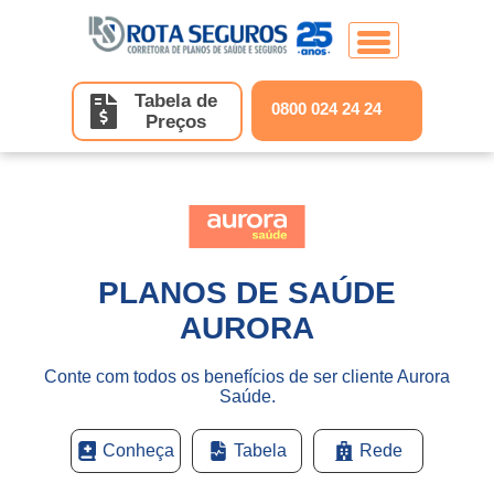
Tabela de
0800 024 24 24
Preços
Home
Planos de Saúde
Planos de Saúde Individuais
Seguros
PLANOS DE SAÚDE
MedSênior
AURORA
Unidades
Conte com todos os benefícios de ser cliente Aurora
MedGold
Saúde.
Contato
Hapvida
Conheça
Tabela
Rede
Belo Horizonte/MG