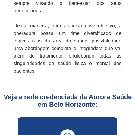
sempre visando o bem-estar dos seus
Select
beneficiários.
Salvador/BA
Unimed
Dessa maneira, para alcançar esse objetivo, a
Uberlândia/MG
operadora possui um time diversificado de
especialistas da área da saúde, possibilitando
UsiSaúde
uma abordagem completa e integradora que vai
Vitória/ES
além do tratamento, englobando todas as
Planos de Saúde Empresariais
singularidades da saúde física e mental dos
Amil
pacientes.
Bradesco Saúde
Veja a rede credenciada da Aurora Saúde
em Belo Horizonte:
Hapvida
MedGold