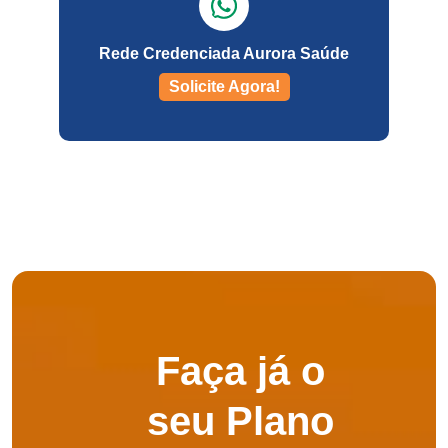
Seguros Unimed
Rede Credenciada Aurora Saúde
Sulamérica Saúde
Solicite Agora!
Select
Unimed
Planos odontológico
Amil
Bradesco Odonto
Faça já o
seu Plano
Metlife