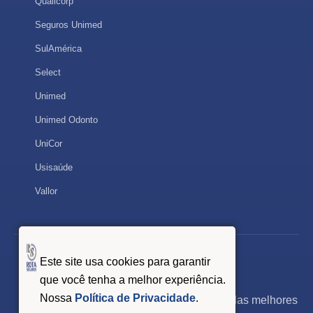
Qualicorp
Seguros Unimed
SulAmérica
Select
Unimed
Unimed Odonto
UniCor
Usisaúde
Vallor
Este site usa cookies para garantir
Redes Sociais
que você tenha a melhor experiência.
Nossa
Política de Privacidade
.
Siga a Rota Seguros e fique por dentro das melhores