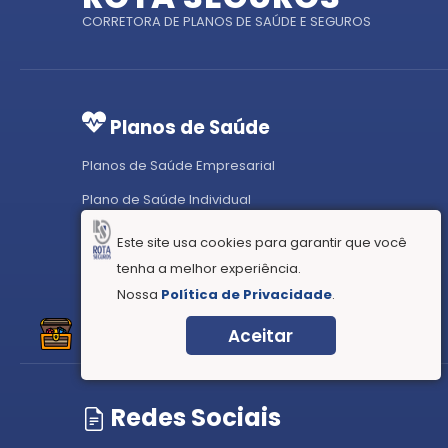
CORRETORA DE PLANOS DE SAÚDE E SEGUROS
Planos de Saúde
Planos de Saúde Empresarial
Plano de Saúde Individual
Plano de Saúde Individual (Coletivo por Adesão)
Este site usa cookies para garantir que você
Plano odontológico
tenha a melhor experiência.
Nossa
Política de Privacidade
.
Tabela de Preços
Aceitar
Redes Sociais