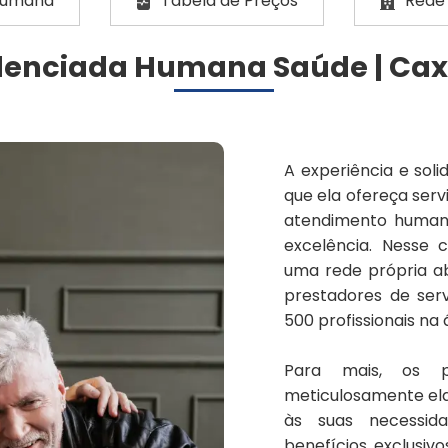
Humana
Tabela de Preços
Rede
enciada Humana Saúde | Caxi
A experiência e sol
que ela ofereça ser
atendimento human
excelência. Nesse 
uma rede própria a
prestadores de serv
500 profissionais na
Para mais, os 
meticulosamente ela
às suas necessid
benefícios exclusiv