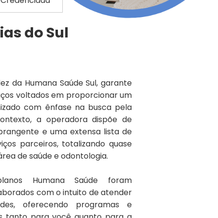
 Credenciada
as do Sul
idez da Humana Saúde Sul, garante
viços voltados em proporcionar um
izado com ênfase na busca pela
contexto, a operadora dispõe de
brangente e uma extensa lista de
iços parceiros, totalizando quase
 área de saúde e odontologia.
planos Humana Saúde foram
borados com o intuito de atender
ades, oferecendo programas e
os tanto para você quanto para a