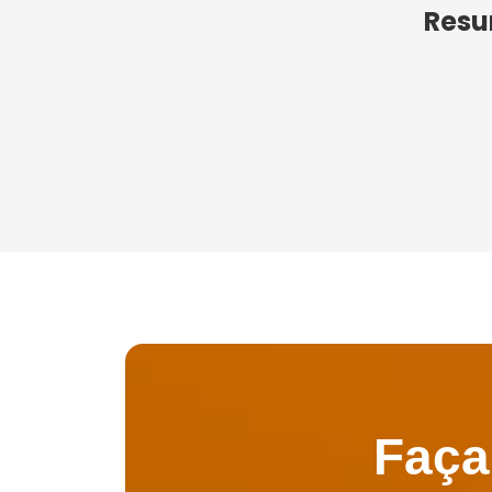
Resu
Faça