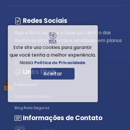
Redes Sociais
Siga a Rota Seguros e fique por dentro das
melhores dicas, ofertas e novidades em planos
Este site usa cookies para garantir
de saúde e seguros.
que você tenha a melhor experiência.
f
i
t
in
b
Nossa
.
Política de Privacidade
Links Úteis
Aceitar
Institucional
Trabalhe Conosco
Blog Rota Seguros
Informações de Contato