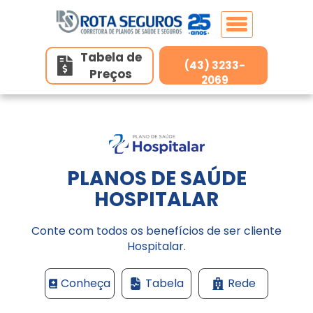
Tabela de
(43) 3233-
Preços
Home
2069
Planos de Saúde
Planos de Saúde Individuais
PLANOS DE SAÚDE
Seguros
HOSPITALAR
Hapvida
Unidades
Conte com todos os benefícios de ser cliente
Hospitalar
Hospitalar.
Planos de Saúde Individuais (Adesão)
Contato
Conheça
Tabela
Rede
Belo Horizonte/MG
Amil