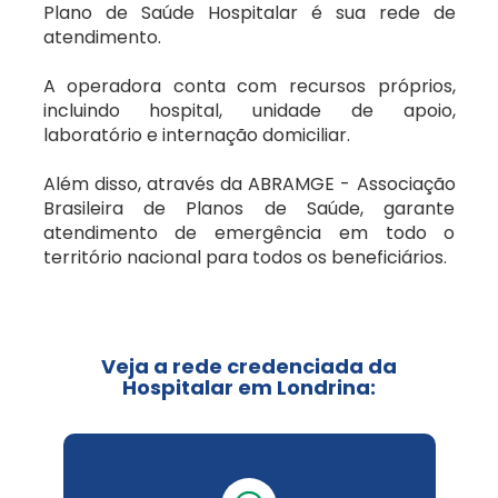
Petrolina/PE
Plano de Saúde Hospitalar é sua rede de
Humana Saúde
atendimento.
Salvador/BA
A operadora conta com recursos próprios,
Hospitalar
incluindo hospital, unidade de apoio,
laboratório e internação domiciliar.
Uberlândia/MG
SulAmérica
Além disso, através da ABRAMGE - Associação
Planos odontológico
Brasileira de Planos de Saúde, garante
Vitória/ES
atendimento de emergência em todo o
território nacional para todos os beneficiários.
Metlife
Odontoprev
Veja a rede credenciada da
Hospitalar em Londrina: