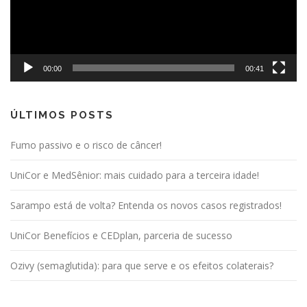
00:00
00:41
ÚLTIMOS POSTS
Fumo passivo e o risco de câncer!
UniCor e MedSênior: mais cuidado para a terceira idade!
Sarampo está de volta? Entenda os novos casos registrados!
UniCor Benefícios e CEDplan, parceria de sucesso
Ozivy (semaglutida): para que serve e os efeitos colaterais?