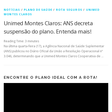
NOTÍCIAS
/
PLANO DE SAÚDE
/
ROTA SEGUROS
/
UNIMED
MONTES CLAROS
Unimed Montes Claros: ANS decreta
suspensão do plano. Entenda mais!
Reading Time:
3
minutes
Na última quarta-feira (17), a Agência Nacional de Saúde Suplementar
(ANS) publicou no Diário Oficial da União a Resolução Operacional nº
3.046, determinando que a Unimed Montes Claros Cooperativa de …
ENCONTRE O PLANO IDEAL COM A ROTA!
Tocador
de
vídeo