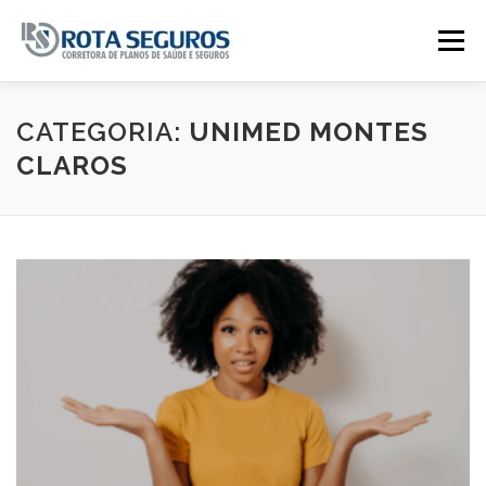
Pular para o conteúdo
Menu
Página Principal
Planos
CATEGORIA:
UNIMED MONTES
CLAROS
Tabela De Preços
Contato