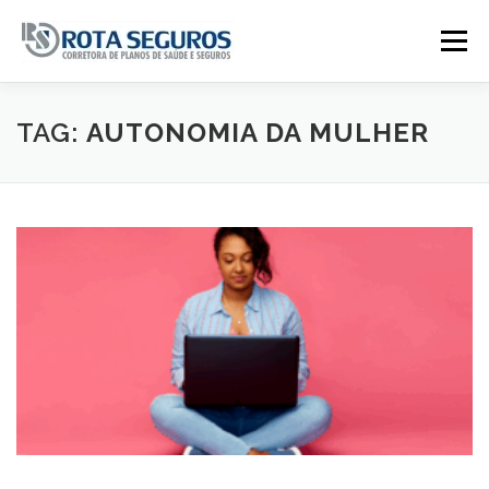
Pular para o conteúdo
Menu
Página Principal
Planos
TAG:
AUTONOMIA DA MULHER
Tabela De Preços
Contato