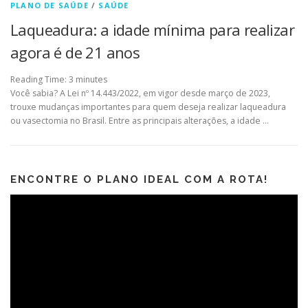
PLANO DE SAÚDE
/
SAÚDE
Laqueadura: a idade mínima para realizar
agora é de 21 anos
Reading Time:
3
minutes
Você sabia? A Lei nº 14.443/2022, em vigor desde março de 2023,
trouxe mudanças importantes para quem deseja realizar laqueadura
ou vasectomia no Brasil. Entre as principais alterações, a idade …
ENCONTRE O PLANO IDEAL COM A ROTA!
Tocador
de
vídeo