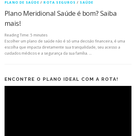
PLANO DE SAÚDE
/
ROTA SEGUROS
/
SAÚDE
Plano Meridional Saúde é bom? Saiba
mais!
Reading Time:
5
minutes
Escolher um plano de saúde não é só uma decisão financeira, é uma
escolha que impacta diretamente sua tranquilidade, seu acesso a
cuidados médicos e a segurança da sua família. …
ENCONTRE O PLANO IDEAL COM A ROTA!
Tocador
de
vídeo