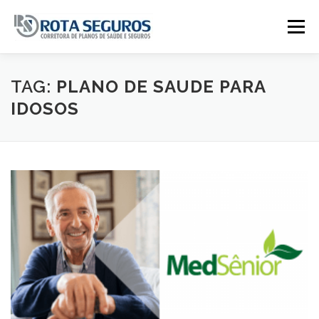
Pular para o conteúdo
Menu
Página Principal
Planos
TAG:
PLANO DE SAUDE PARA
IDOSOS
Tabela De Preços
Contato