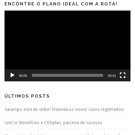
ENCONTRE O PLANO IDEAL COM A ROTA!
Tocador
de
vídeo
00:00
00:41
ÚLTIMOS POSTS
Sarampo está de volta? Entenda os novos casos registrados!
UniCor Benefícios e CEDplan, parceria de sucesso