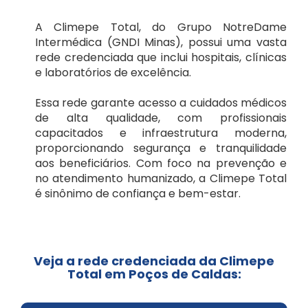
SulAmérica
A Climepe Total, do Grupo NotreDame
Planos odontológico
Petrolina/PE
Intermédica (GNDI Minas), possui uma vasta
rede credenciada que inclui hospitais, clínicas
Amil
e laboratórios de excelência.
Salvador/BA
Essa rede garante acesso a cuidados médicos
Bradesco
de alta qualidade, com profissionais
Uberlândia/MG
capacitados e infraestrutura moderna,
proporcionando segurança e tranquilidade
Interodonto
aos beneficiários. Com foco na prevenção e
Vitória/ES
no atendimento humanizado, a Climepe Total
é sinônimo de confiança e bem-estar.
Metlife
Odontoprev
Veja a rede credenciada da Climepe
Total em Poços de Caldas:
Porto Seguro