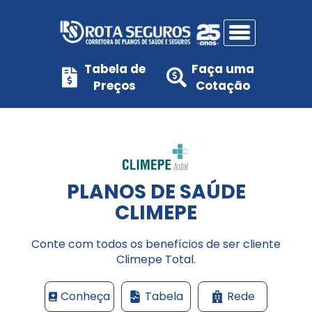
Tabela de
Faça uma
Preços
Cotação
Home
Planos de Saúde
PLANOS DE SAÚDE
Planos de Saúde Individuais
CLIMEPE
Seguros
Climepe Total
Conte com todos os benefícios de ser cliente
Climepe Total.
Unidades
Planos de Saúde Individuais (Adesão)
Conheça
Tabela
Rede
GNDI Minas
Contato