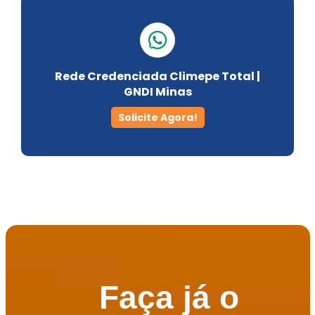
SulAmérica
Rede Credenciada Climepe Total |
GNDI Minas
Solicite Agora!
Faça já o