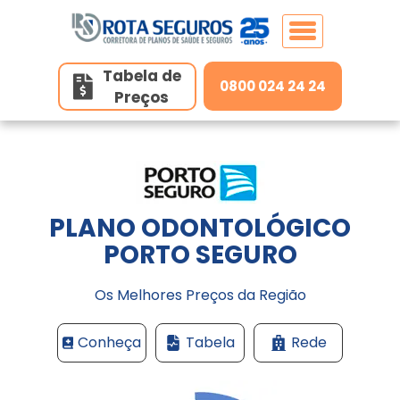
Tabela de
0800 024 24 24
Preços
Home
Planos de Saúde
Planos de Saúde Individuais
PLANO ODONTOLÓGICO
Seguros
PORTO SEGURO
MedSênior
Os Melhores Preços da Região
Unidades
MedGold
Conheça
Tabela
Rede
Contato
Hapvida
Belo Horizonte/MG