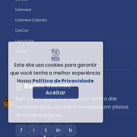
Unimed
Unimed Odonto
UniCor
Usisaúde
Vallor
Este site usa cookies para garantir
que você tenha a melhor experiência.
Nossa
Política de Privacidade
.
Redes Sociais
Aceitar
Siga a Rota Seguros e fique por dentro das
melhores dicas, ofertas e novidades em planos
de saúde e seguros.
f
i
t
in
b