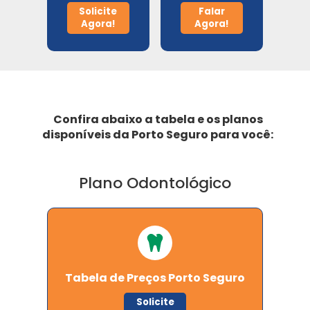
Metlife
Solicite
Falar
Agora!
Agora!
Porto Seguro
Odontoprev
Confira abaixo a tabela e os planos
disponíveis da Porto Seguro para você:
SulAmérica Odonto
Unimed Odonto
Plano Odontológico
Tabela de Preços Porto Seguro
Solicite