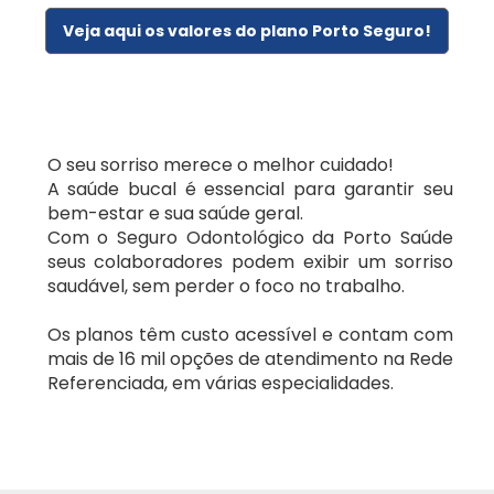
Petrolina/PE
Veja aqui os valores do plano Porto Seguro!
Select
Salvador/BA
Unimed
Uberlândia/MG
O seu sorriso merece o melhor cuidado!
UsiSaúde
A saúde bucal é essencial para garantir seu
bem-estar e sua saúde geral.
Vitória/ES
Planos de Saúde Empresariais
Com o Seguro Odontológico da Porto Saúde
seus colaboradores podem exibir um sorriso
saudável, sem perder o foco no trabalho.
Amil
Os planos têm custo acessível e contam com
Bradesco Saúde
mais de 16 mil opções de atendimento na Rede
Referenciada, em várias especialidades.
Hapvida
MedGold