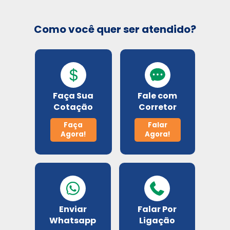
Como você quer ser atendido?
Seguros Unimed
Sulamérica Saúde
Select
Faça Sua
Fale com
Cotação
Corretor
Unimed
Faça
Falar
Agora!
Agora!
Planos odontológico
Amil
Bradesco Odonto
Enviar
Falar Por
Whatsapp
Ligação