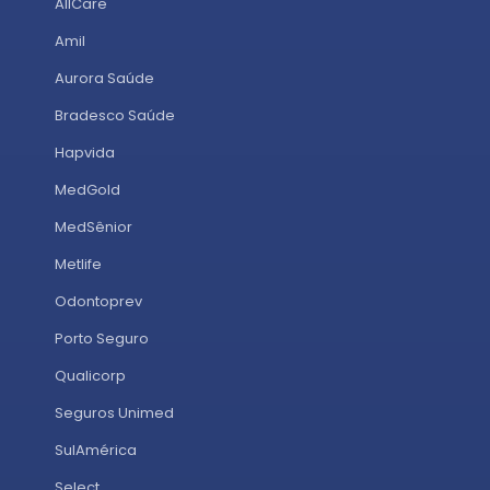
AllCare
Amil
Aurora Saúde
Bradesco Saúde
Hapvida
MedGold
MedSênior
Metlife
Odontoprev
Porto Seguro
Qualicorp
Seguros Unimed
SulAmérica
Select