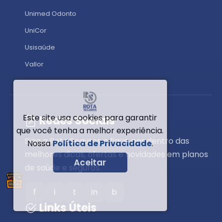
Unimed Odonto
UniCor
Usisaúde
Vallor
Este site usa cookies para garantir
Redes Sociais
que você tenha a melhor experiência.
Siga a Rota Seguros e fique por dentro das
Nossa
Política de Privacidade
.
melhores dicas, ofertas e novidades em planos
Aceitar
de saúde e seguros.
f
i
t
in
b
Links Úteis