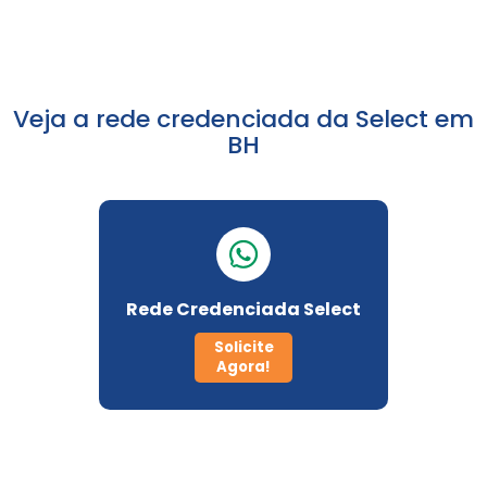
Seguros Unimed
Veja a rede credenciada da Select em
Sulamérica Saúde
BH
Select
Unimed
Rede Credenciada Select
Planos odontológico
Solicite
Agora!
Amil
Bradesco Odonto