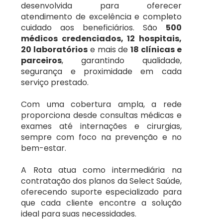
desenvolvida para oferecer
Petrolina/PE
atendimento de excelência e completo
Select
cuidado aos beneficiários. São
500
Salvador/BA
médicos credenciados, 12 hospitais,
20 laboratórios
e mais de
18 clínicas e
Unimed
parceiros
, garantindo qualidade,
Uberlândia/MG
segurança e proximidade em cada
serviço prestado.
UsiSaúde
Vitória/ES
Com uma cobertura ampla, a rede
Planos de Saúde Empresariais
proporciona desde consultas médicas e
exames até internações e cirurgias,
Amil
sempre com foco na prevenção e no
bem-estar.
Bradesco Saúde
A Rota atua como intermediária na
contratação dos planos da Select Saúde,
oferecendo suporte especializado para
Hapvida
que cada cliente encontre a solução
ideal para suas necessidades.
MedGold