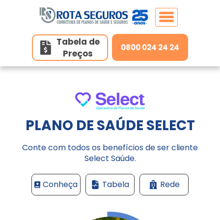
Tabela de
0800 024 24 24
Preços
Home
Planos de Saúde
Planos de Saúde Individuais
PLANO DE SAÚDE SELECT
Seguros
MedSênior
Conte com todos os benefícios de ser cliente
Select Saúde.
Unidades
MedGold
Conheça
Tabela
Rede
Contato
Hapvida
Belo Horizonte/MG