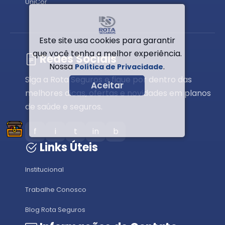
UniCor
Este site usa cookies para garantir
que você tenha a melhor experiência.
Redes Sociais
Nossa
.
Política de Privacidade
Siga a Rota Seguros e fique por dentro das
Aceitar
melhores dicas, ofertas e novidades em planos
de saúde e seguros.
f
i
t
in
b
Links Úteis
Institucional
Trabalhe Conosco
Blog Rota Seguros