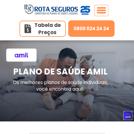
Tabela de
0800 024 24 24
Preços
Home
Planos de Saúde
PLANO DE SAÚDE AMIL
Planos de Saúde Individuais
Seguros
Os melhores planos de saúde individuais,
Serpram
você encontra aqui!.
Unidades
Planos de Saúde Individuais (Adesão)
Amil
Contato
Belo Horizonte/MG
GNDI Minas