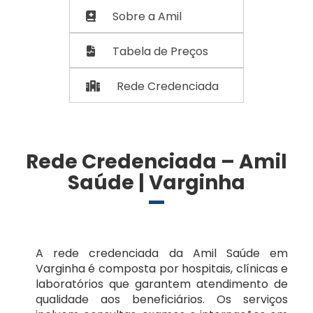
Sobre a Amil
Cascavel/PR
SulAmérica Saúde
Tabela de Preços
Caxias do Sul/RS
Planos de Saúde Empresariais
Rede Credenciada
Colatina/ES
Amil
Curitiba/PR
Bradesco Saúde
Rede Credenciada – Amil
Saúde | Varginha
Londrina/PR
GNDI Minas
Maringá/PR
Seguros Unimed
A rede credenciada da Amil Saúde em
Varginha é composta por hospitais, clínicas e
Porto Alegre/RS
Serpram
laboratórios que garantem atendimento de
qualidade aos beneficiários. Os serviços