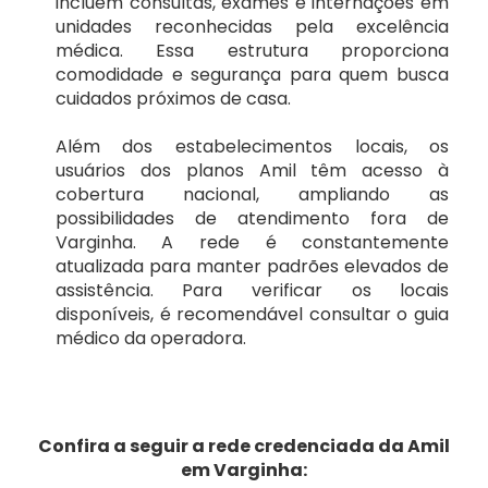
incluem consultas, exames e internações em
Petrolina/PE
SulAmérica Saúde
unidades reconhecidas pela excelência
médica. Essa estrutura proporciona
Planos odontológico
comodidade e segurança para quem busca
Salvador/BA
cuidados próximos de casa.
Amil
Uberlândia/MG
Além dos estabelecimentos locais, os
usuários dos planos Amil têm acesso à
Bradesco
cobertura nacional, ampliando as
Vitória/ES
possibilidades de atendimento fora de
Varginha. A rede é constantemente
Metlife
atualizada para manter padrões elevados de
assistência. Para verificar os locais
disponíveis, é recomendável consultar o guia
Odontoprev
médico da operadora.
Porto Seguro
Confira a seguir a rede credenciada da Amil
SulAmérica
em Varginha: