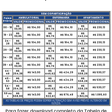
SEM COPARTICIPAÇÃO
AMBULATORIAL
ENFERMARIA
APARTAMENTO
Faixa
Etária
VALOR
PROMOCIONAL
VALOR
PROMOCIONAL
VALOR
PROMOCIONAL
R$
R$
R$
00 - 18
R$ 104,00
R$ 184,10
R$ 230,13
113,85
193,79
242,24
R$
R$
R$
19 - 23
R$ 104,00
R$ 184,10
R$ 230,13
113,85
193,79
242,24
24 -
R$
R$
R$
R$ 104,00
R$ 184,10
R$ 230,13
28
113,85
193,79
242,24
R$
R$
R$
29 - 33
R$ 104,00
R$ 184,10
R$ 230,13
113,85
193,79
242,24
R$
R$
R$
34 - 38
R$ 104,00
R$ 184,10
R$ 230,13
113,85
193,79
242,24
R$
R$
R$
39 - 43
R$ 104,00
R$ 184,10
R$ 230,13
113,85
193,79
242,24
44 -
R$
R$
R$
R$ 143,00
R$ 424,29
R$ 530,37
48
254,38
446,62
558,28
49 -
R$
R$
R$
R$ 143,00
R$ 424,29
R$ 530,37
53
254,38
446,62
558,28
54 -
R$
R$
R$
R$ 143,00
R$ 424,29
R$ 530,37
58
254,38
446,62
558,28
59 ou
R$
R$
R$
R$ 143,00
R$ 876,48
R$ 1.095,60
+
558,90
922,61
1.153,26
AS TABELAS DE PREÇOS PODEM SOFRER ALTERAÇÃO SEM AVISO PRÉVIO. ALTERADO EM
13/11/25.
Para fazer download completo da Tabela de