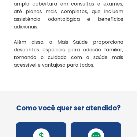
ampla cobertura em consultas e exames,
Salvador/BA
Bluzz Saúde
até planos mais completos, que incluem
assistência odontológica e benefícios
Uberlândia/MG
Mais Saúde
adicionais.
Vitória/ES
Meridional Saúde
Além disso, a Mais Saúde proporciona
descontos especiais para adesão familiar,
tornando o cuidado com a saúde mais
Samp
acessível e vantajoso para todos.
Select
São Bernardo
Como você quer ser atendido?
Seguros Unimed
Unimed