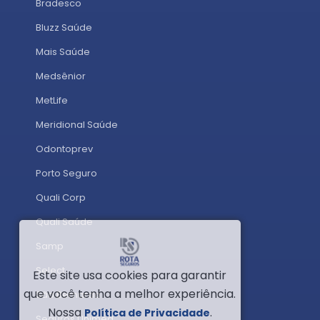
Bradesco
Bluzz Saúde
Mais Saúde
Medsênior
MetLife
Meridional Saúde
Odontoprev
Porto Seguro
Quali Corp
Quali Saúde
Samp
Select
Este site usa cookies para garantir
que você tenha a melhor experiência.
São Bernardo
Nossa
.
Política de Privacidade
Seguros Unimed