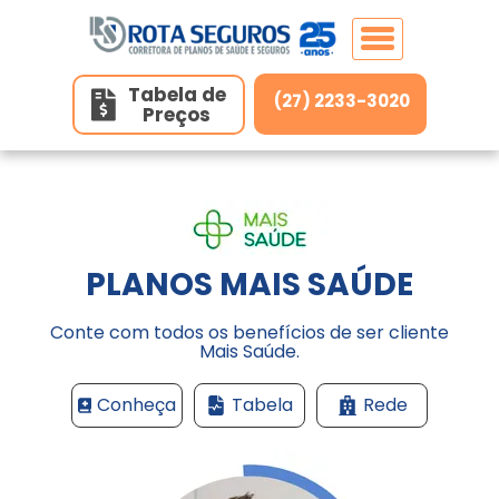
Tabela de
(27) 2233-3020
Preços
Home
Planos de Saúde
Planos de Saúde Individuais
PLANOS MAIS SAÚDE
Seguros
Best Senior
Conte com todos os benefícios de ser cliente
Mais Saúde.
Unidades
Medsênior
Conheça
Tabela
Rede
Select
Contato
Belo Horizonte/MG
Planos de Saúde Individuais (Adesão)