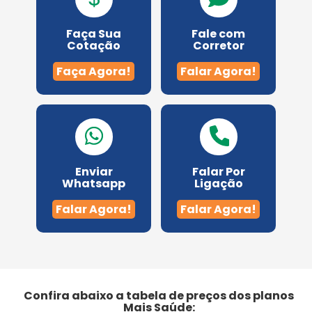
Planos odontológico
Faça Sua
Fale com
Amil Dental
Cotação
Corretor
Faça Agora!
Falar Agora!
Bradesco Dental
Metlife
Odontoprev
Enviar
Falar Por
Whatsapp
Ligação
Porto Seguro
Falar Agora!
Falar Agora!
Confira abaixo a tabela de preços dos planos
Mais Saúde: