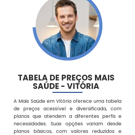
Cascavel/PR
Bluzz Saúde
Caxias do Sul/RS
Mais Saúde
Colatina/ES
Meridional Saúde
Curitiba/PR
Samp
Londrina/PR
TABELA DE PREÇOS MAIS
Unimed
SAÚDE - VITÓRIA
Maringá/PR
Planos de Saúde Empresariais
A Mais Saúde em Vitória oferece uma tabela
Porto Alegre/RS
Amil
de preços acessível e diversificada, com
planos que atendem a diferentes perfis e
Petrolina/PE
necessidades. Suas opções variam desde
Bradesco
planos básicos, com valores reduzidos e