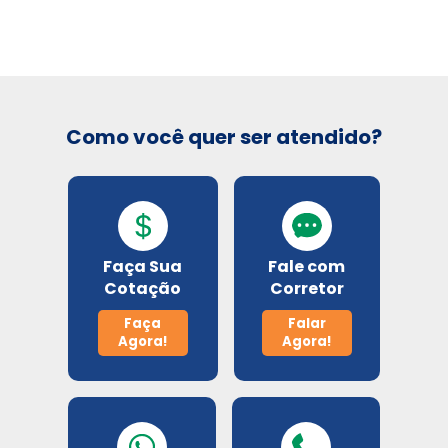
Seguros Unimed
Sulamérica Saúde
Como você quer ser atendido?
Select
Unimed
Faça Sua
Fale com
Cotação
Corretor
Planos odontológico
Faça
Falar
Amil
Agora!
Agora!
Bradesco Odonto