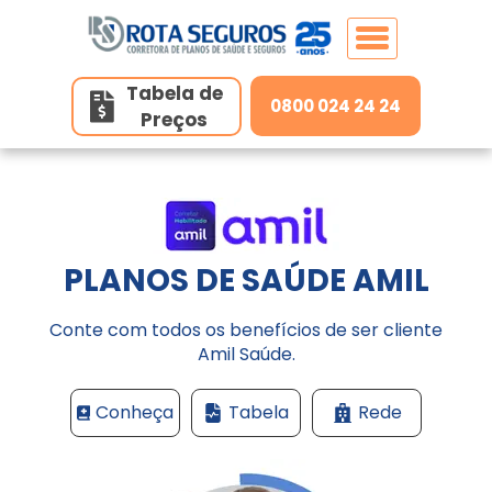
Tabela de
0800 024 24 24
Preços
Home
Planos de Saúde
Planos de Saúde Individuais
PLANOS DE SAÚDE AMIL
Seguros
MedSênior
Conte com todos os benefícios de ser cliente
Amil Saúde.
Unidades
MedGold
Conheça
Tabela
Rede
Contato
Hapvida
Belo Horizonte/MG