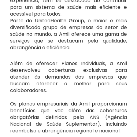
experiência, tem se destacado ao contribuir
Petrolina/PE
para um sistema de saúde mais eficiente e
Select
acessível para todos.
Parte do UnitedHealth Group, o maior e mais
Salvador/BA
diversificado grupo de empresas do setor de
Unimed
saúde no mundo, a Amil oferece uma gama de
serviços que se destacam pela qualidade,
Uberlândia/MG
abrangência e eficiência.
UsiSaúde
Vitória/ES
Além de oferecer Planos Individuais, a Amil
Planos de Saúde Empresariais
desenvolveu coberturas exclusivas para
atender às demandas das empresas que
Amil
buscam oferecer o melhor para seus
colaboradores.
Bradesco Saúde
Os planos empresariais da Amil proporcionam
benefícios que vão além das coberturas
obrigatórias definidas pela ANS (Agência
Hapvida
Nacional de Saúde Suplementar), incluindo
reembolso e abrangência regional e nacional.
MedGold