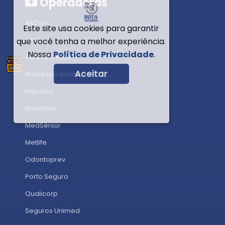
Operadoras
AllCare
Este site usa cookies para garantir
Amil
que você tenha a melhor experiência.
Nossa
Política de Privacidade
.
Aurora Saúde
Aceitar
Bradesco Saúde
Hapvida
MedGold
MedSênior
Metlife
Odontoprev
Porto Seguro
Qualicorp
Seguros Unimed