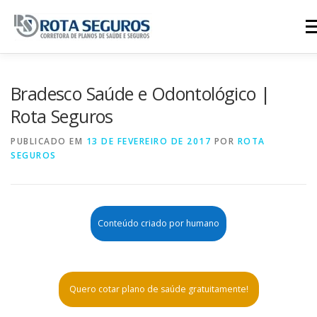
Pular para o conteúdo
Me
Página Principal
Planos
Bradesco Saúde e Odontológico |
Rota Seguros
Tabela De Preços
Contato
PUBLICADO EM
13 DE FEVEREIRO DE 2017
POR
ROTA
SEGUROS
Conteúdo criado por humano
Quero cotar plano de saúde gratuitamente!