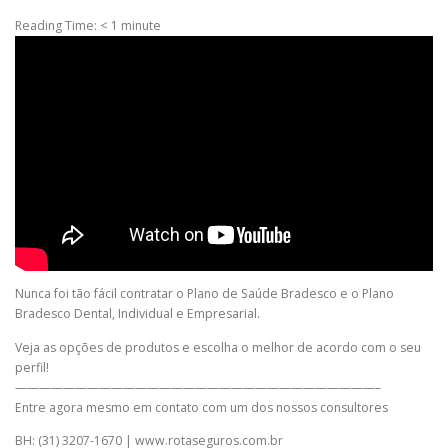
Reading Time:
< 1
minute
Nunca foi tão fácil contratar o Plano de Saúde Bradesco e o Plano
Bradesco Dental, Individual e Empresarial.
Veja as opções de produtos e escolha o melhor de acordo com o seu
perfil!
——————————————————————————————–
Entre agora mesmo em contato com um dos nossos consultores
BH: (31) 3207-1670 | www.rotaseguros.com.br