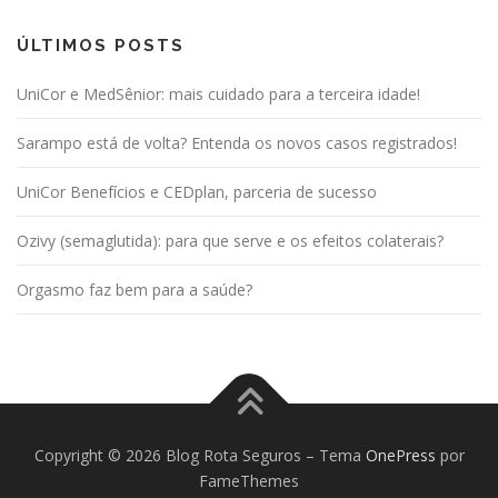
ÚLTIMOS POSTS
UniCor e MedSênior: mais cuidado para a terceira idade!
Sarampo está de volta? Entenda os novos casos registrados!
UniCor Benefícios e CEDplan, parceria de sucesso
Ozivy (semaglutida): para que serve e os efeitos colaterais?
Orgasmo faz bem para a saúde?
Copyright © 2026 Blog Rota Seguros
–
Tema
OnePress
por
FameThemes