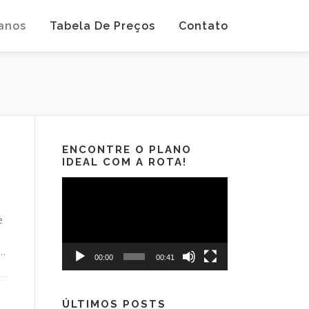
anos
Tabela De Preços
Contato
ENCONTRE O PLANO
IDEAL COM A ROTA!
Tocador
de
vídeo
e
 …
00:00
00:41
ÚLTIMOS POSTS