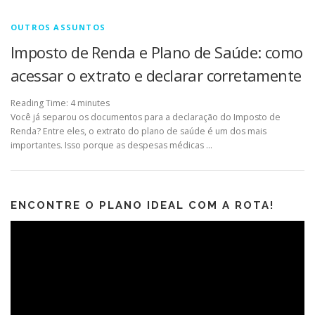
OUTROS ASSUNTOS
Imposto de Renda e Plano de Saúde: como
acessar o extrato e declarar corretamente
Reading Time:
4
minutes
Você já separou os documentos para a declaração do Imposto de
Renda? Entre eles, o extrato do plano de saúde é um dos mais
importantes. Isso porque as despesas médicas …
ENCONTRE O PLANO IDEAL COM A ROTA!
Tocador
de
vídeo