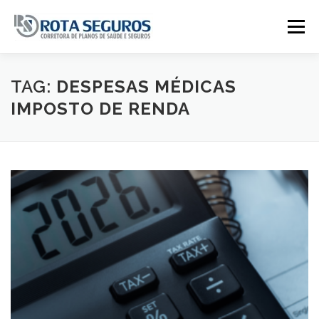
Pular para o conteúdo
Menu
Página Principal
Planos
TAG:
DESPESAS MÉDICAS
IMPOSTO DE RENDA
Tabela De Preços
Contato