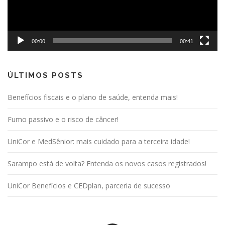
00:00
00:41
ÚLTIMOS POSTS
Benefícios fiscais e o plano de saúde, entenda mais!
Fumo passivo e o risco de câncer!
UniCor e MedSênior: mais cuidado para a terceira idade!
Sarampo está de volta? Entenda os novos casos registrados!
UniCor Benefícios e CEDplan, parceria de sucesso