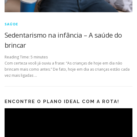
SAÚDE
Sedentarismo na infância – A saúde do
brincar
Reading Time:
5
minutes
Com certeza você já ouviu a frase: “As crianças de hoje em dia não
brincam mais como antes.” De fato, hoje em dia as crianças estão cada
vez mais ligadas …
ENCONTRE O PLANO IDEAL COM A ROTA!
Tocador
de
vídeo