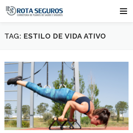
Pular para o conteúdo
Menu
Página Principal
Planos
TAG:
ESTILO DE VIDA ATIVO
Tabela De Preços
Contato