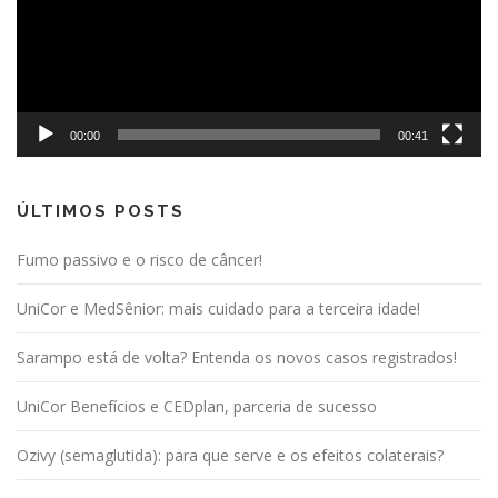
00:00
00:41
ÚLTIMOS POSTS
Fumo passivo e o risco de câncer!
UniCor e MedSênior: mais cuidado para a terceira idade!
Sarampo está de volta? Entenda os novos casos registrados!
UniCor Benefícios e CEDplan, parceria de sucesso
Ozivy (semaglutida): para que serve e os efeitos colaterais?