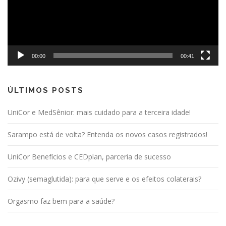
00:00
00:41
ÚLTIMOS POSTS
UniCor e MedSênior: mais cuidado para a terceira idade!
Sarampo está de volta? Entenda os novos casos registrados!
UniCor Benefícios e CEDplan, parceria de sucesso
Ozivy (semaglutida): para que serve e os efeitos colaterais?
Orgasmo faz bem para a saúde?