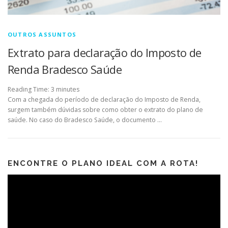
OUTROS ASSUNTOS
Extrato para declaração do Imposto de
Renda Bradesco Saúde
Reading Time:
3
minutes
Com a chegada do período de declaração do Imposto de Renda,
surgem também dúvidas sobre como obter o extrato do plano de
saúde. No caso do Bradesco Saúde, o documento …
ENCONTRE O PLANO IDEAL COM A ROTA!
Tocador
de
vídeo