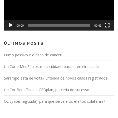
00:00
00:41
ÚLTIMOS POSTS
Fumo passivo e o risco de câncer!
UniCor e MedSênior: mais cuidado para a terceira idade!
Sarampo está de volta? Entenda os novos casos registrados!
UniCor Benefícios e CEDplan, parceria de sucesso
Ozivy (semaglutida): para que serve e os efeitos colaterais?