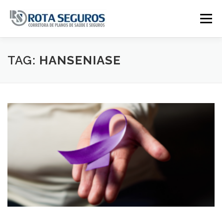
Pular para o conteúdo
Menu
Página Principal
Planos
TAG:
HANSENIASE
Tabela De Preços
Contato