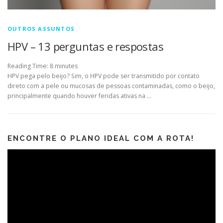
OUTROS ASSUNTOS
HPV – 13 perguntas e respostas
Reading Time:
8
minutes
HPV pega pelo beijo? Sim, o HPV pode ser transmitido por contato
direto com a pele ou mucosas de pessoas contaminadas, como o beijo,
principalmente quando houver feridas ativas na …
ENCONTRE O PLANO IDEAL COM A ROTA!
Tocador
de
vídeo