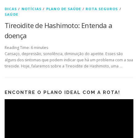
DICAS
/
NOTÍCIAS
/
PLANO DE SAÚDE
/
ROTA SEGUROS
/
SAÚDE
Tireoidite de Hashimoto: Entenda a
doença
Reading Time:
6
minutes
Cansaço, depressão, sonolência, diminuição do apetite. Esses são
alguns dos sintomas que podem indicar que há um problema com a sua
tireoide. Hoje, falaremos sobre a Tireoidite de Hashimoto, uma …
ENCONTRE O PLANO IDEAL COM A ROTA!
Tocador
de
vídeo