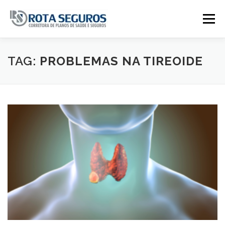
Pular para o conteúdo
Menu
Página Principal
Planos
TAG:
PROBLEMAS NA TIREOIDE
Tabela De Preços
Contato