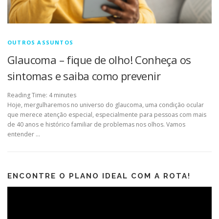
OUTROS ASSUNTOS
Glaucoma – fique de olho! Conheça os
sintomas e saiba como prevenir
Reading Time:
4
minutes
Hoje, mergulharemos no universo do glaucoma, uma condição ocular
que merece atenção especial, especialmente para pessoas com mais
de 40 anos e histórico familiar de problemas nos olhos. Vamos
entender …
ENCONTRE O PLANO IDEAL COM A ROTA!
Tocador
de
vídeo