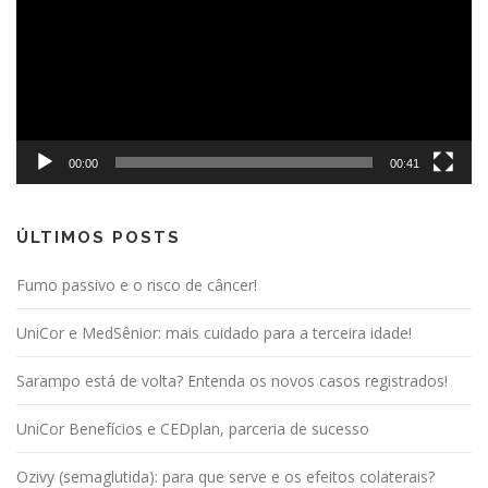
00:00
00:41
ÚLTIMOS POSTS
Fumo passivo e o risco de câncer!
UniCor e MedSênior: mais cuidado para a terceira idade!
Sarampo está de volta? Entenda os novos casos registrados!
UniCor Benefícios e CEDplan, parceria de sucesso
Ozivy (semaglutida): para que serve e os efeitos colaterais?