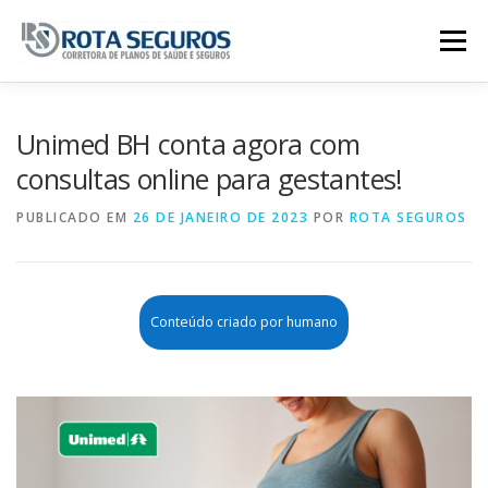
Pular para o conteúdo
Menu
Página Principal
Planos
Unimed BH conta agora com
consultas online para gestantes!
Tabela De Preços
Contato
PUBLICADO EM
26 DE JANEIRO DE 2023
POR
ROTA SEGUROS
Conteúdo criado por humano