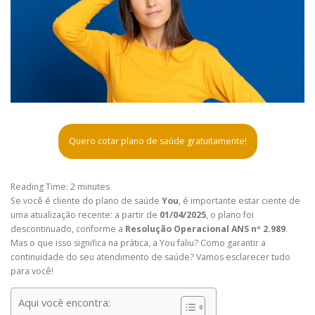
Quero cotar plano de saúde gratuitamente!
Reading Time:
2
minutes
Se você é cliente do plano de saúde
You
, é importante estar ciente de
uma atualização recente: a partir de
01/04/2025
, o plano foi
descontinuado, conforme a
Resolução Operacional ANS nº 2.989
.
Mas o que isso significa na prática, a You faliu? Como garantir a
continuidade do seu atendimento de saúde? Vamos esclarecer tudo
para você!
Aqui você encontra: