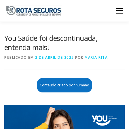
Pular para o conteúdo
Menu
Página Principal
Planos
You Saúde foi descontinuada,
entenda mais!
Tabela De Preços
Contato
PUBLICADO EM
2 DE ABRIL DE 2025
POR
MARIA RITA
Conteúdo criado por humano