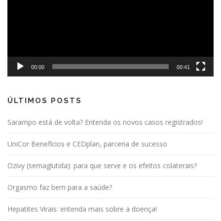
00:00
00:41
ÚLTIMOS POSTS
Sarampo está de volta? Entenda os novos casos registrados!
UniCor Benefícios e CEDplan, parceria de sucesso
Ozivy (semaglutida): para que serve e os efeitos colaterais?
Orgasmo faz bem para a saúde?
Hepatites Virais: entenda mais sobre a doença!