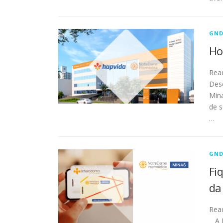
GND
Ho
Rea
Des
Min
de s
…
GND
Fi
da
Rea
A N