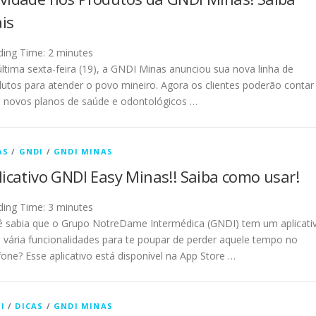
is
ding Time:
2
minutes
ltima sexta-feira (19), a GNDI Minas anunciou sua nova linha de
utos para atender o povo mineiro. Agora os clientes poderão contar
 novos planos de saúde e odontológicos …
AS
/
GNDI
/
GNDI MINAS
licativo GNDI Easy Minas!! Saiba como usar!
ding Time:
3
minutes
ê sabia que o Grupo NotreDame Intermédica (GNDI) tem um aplicati
vária funcionalidades para te poupar de perder aquele tempo no
fone? Esse aplicativo está disponível na App Store …
I
/
DICAS
/
GNDI MINAS