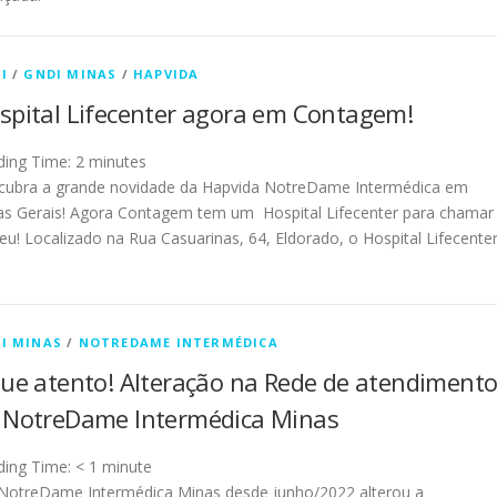
I
/
GNDI MINAS
/
HAPVIDA
spital Lifecenter agora em Contagem!
ding Time:
2
minutes
cubra a grande novidade da Hapvida NotreDame Intermédica em
as Gerais! Agora Contagem tem um Hospital Lifecenter para chamar
eu! Localizado na Rua Casuarinas, 64, Eldorado, o Hospital Lifecente
I MINAS
/
NOTREDAME INTERMÉDICA
que atento! Alteração na Rede de atendiment
 NotreDame Intermédica Minas
ding Time:
< 1
minute
otreDame Intermédica Minas desde junho/2022 alterou a