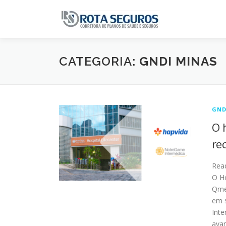
Pular para o conteúdo
CATEGORIA:
GNDI MINAS
GND
O 
re
Rea
O Ho
Qmen
em 
Inte
ava