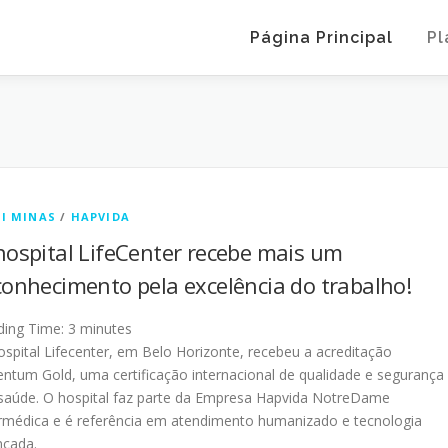
Página Principal
Pl
I MINAS
/
HAPVIDA
hospital LifeCenter recebe mais um
conhecimento pela excelência do trabalho!
ding Time:
3
minutes
spital Lifecenter, em Belo Horizonte, recebeu a acreditação
tum Gold, uma certificação internacional de qualidade e segurança
saúde. O hospital faz parte da Empresa Hapvida NotreDame
rmédica e é referência em atendimento humanizado e tecnologia
nçada.