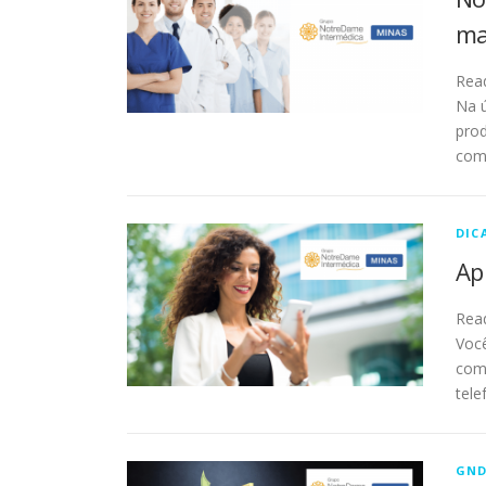
ma
Rea
Na ú
prod
com
DIC
Ap
Rea
Voc
com 
tele
GND