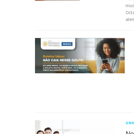
mod
Octa
ate
GND
No