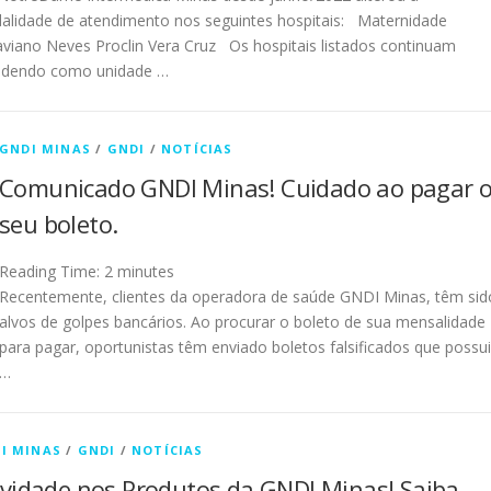
alidade de atendimento nos seguintes hospitais: Maternidade
viano Neves Proclin Vera Cruz Os hospitais listados continuam
ndendo como unidade …
GNDI MINAS
/
GNDI
/
NOTÍCIAS
Comunicado GNDI Minas! Cuidado ao pagar 
seu boleto.
Reading Time:
2
minutes
Recentemente, clientes da operadora de saúde GNDI Minas, têm sid
alvos de golpes bancários. Ao procurar o boleto de sua mensalidade
para pagar, oportunistas têm enviado boletos falsificados que possui
…
I MINAS
/
GNDI
/
NOTÍCIAS
vidade nos Produtos da GNDI Minas! Saiba