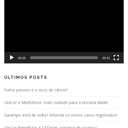
de
vídeo
00:00
00:41
ÚLTIMOS POSTS
Fumo passivo e o risco de câncer!
UniCor e MedSênior: mais cuidado para a terceira idade!
Sarampo está de volta? Entenda os novos casos registrados!
UniCor Benefícios e CEDplan, parceria de sucesso