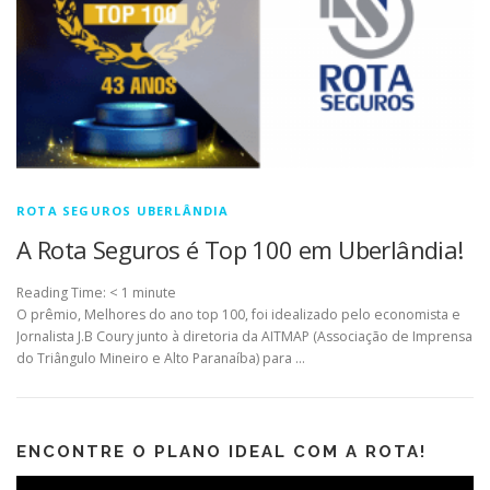
ROTA SEGUROS UBERLÂNDIA
A Rota Seguros é Top 100 em Uberlândia!
Reading Time:
< 1
minute
O prêmio, Melhores do ano top 100, foi idealizado pelo economista e
Jornalista J.B Coury junto à diretoria da AITMAP (Associação de Imprensa
do Triângulo Mineiro e Alto Paranaíba) para …
ENCONTRE O PLANO IDEAL COM A ROTA!
Tocador