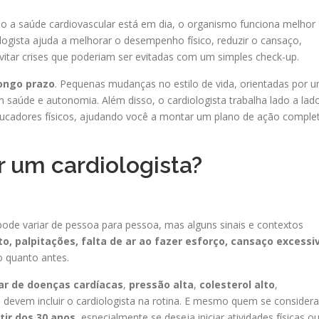
do a saúde cardiovascular está em dia, o organismo funciona melhor
ista ajuda a melhorar o desempenho físico, reduzir o cansaço,
evitar crises que poderiam ser evitadas com um simples check-up.
longo prazo
. Pequenas mudanças no estilo de vida, orientadas por 
m saúde e autonomia. Além disso, o cardiologista trabalha lado a lad
educadores físicos, ajudando você a montar um plano de ação comple
 um cardiologista?
ode variar de pessoa para pessoa, mas alguns sinais e contextos
to, palpitações, falta de ar ao fazer esforço, cansaço excessi
o quanto antes.
iar de doenças cardíacas
,
pressão alta
,
colesterol alto
,
evem incluir o cardiologista na rotina. E mesmo quem se considera
tir dos 30 anos
, especialmente se deseja iniciar atividades físicas o