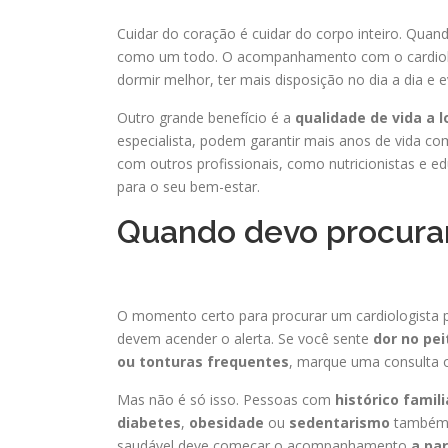
Cuidar do coração é cuidar do corpo inteiro. Quan
como um todo. O acompanhamento com o cardiolog
dormir melhor, ter mais disposição no dia a dia e 
Outro grande benefício é a
qualidade de vida a 
especialista, podem garantir mais anos de vida co
com outros profissionais, como nutricionistas e 
para o seu bem-estar.
Quando devo procurar
O momento certo para procurar um cardiologista p
devem acender o alerta. Se você sente
dor no pei
ou tonturas frequentes
, marque uma consulta 
Mas não é só isso. Pessoas com
histórico famil
diabetes
,
obesidade
ou
sedentarismo
também d
saudável deve começar o acompanhamento
a par