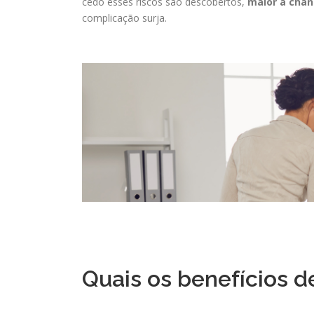
cedo esses riscos são descobertos,
maior a chan
complicação surja.
Quais os benefícios d