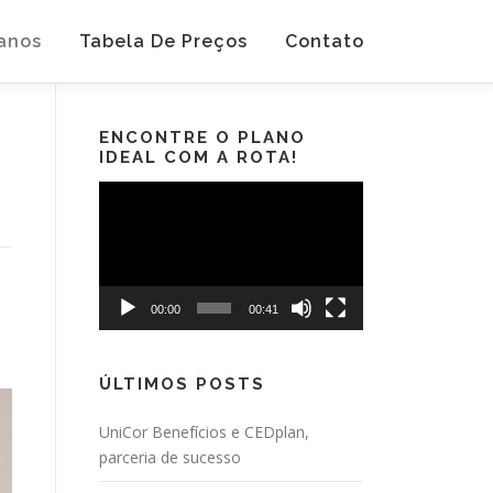
anos
Tabela De Preços
Contato
ENCONTRE O PLANO
IDEAL COM A ROTA!
Tocador
de
vídeo
00:00
00:41
ÚLTIMOS POSTS
UniCor Benefícios e CEDplan,
parceria de sucesso