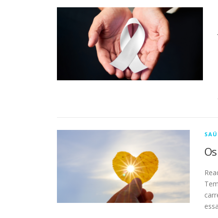
SAÚ
Os
Rea
Temp
carr
essa