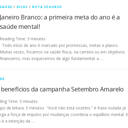
SAÚDE
/
DICAS
/
ROTA SEGUROS
Janeiro Branco: a primeira meta do ano é a
saúde mental!
Reading Time:
3
minutes
Todo início de ano é marcado por promessas, metas e planos.
Muitas vezes, focamos na saúde física, na carreira ou em objetivos
financeiros, mas esquecemos de algo fundamental: a …
DE
 benefícios da campanha Setembro Amarelo
ding Time:
3
minutes
o de leitura: 5 minutos “Você não está sozinho.” A frase isolada já
ega a força de impulso por mudanças coordena o equilíbrio mental. E
 é a intenção da …