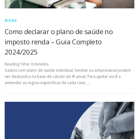
DICAS
Como declarar o plano de saúde no
imposto renda – Guia Completo
2024/2025
Reading Time:
6
minutes
Gastos com plano de saúde individual, familiar ou empresarial podem
ser deduzidos na base de cálculo do IR anual. Para ajudar você a
entender as regras especificas de cada caso, …