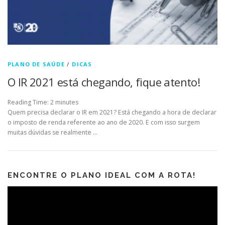
PLANO DE SAÚDE
/
DICAS
O IR 2021 está chegando, fique atento!
Reading Time:
2
minutes
Quem precisa declarar o IR em 2021? Está chegando a hora de declarar
o imposto de renda referente ao ano de 2020. E com isso surgem
muitas dúvidas se realmente …
ENCONTRE O PLANO IDEAL COM A ROTA!
Tocador
de
vídeo