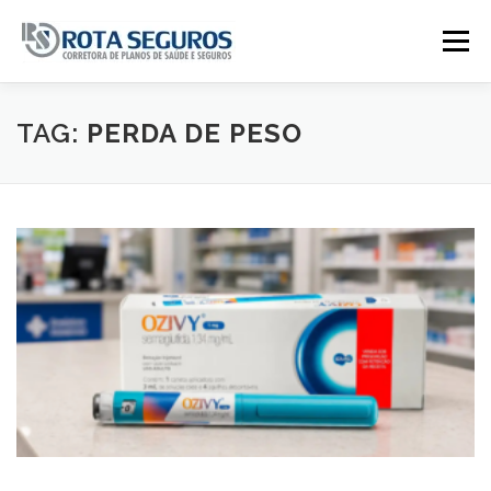
Pular para o conteúdo
Menu
Página Principal
Planos
TAG:
PERDA DE PESO
Tabela De Preços
Contato