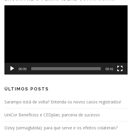
Tocador
de
vídeo
00:00
00:41
ÚLTIMOS POSTS
Sarampo está de volta? Entenda os novos casos registrados!
UniCor Benefícios e CEDplan, parceria de sucesso
Ozivy (semaglutida): para que serve e os efeitos colaterais?