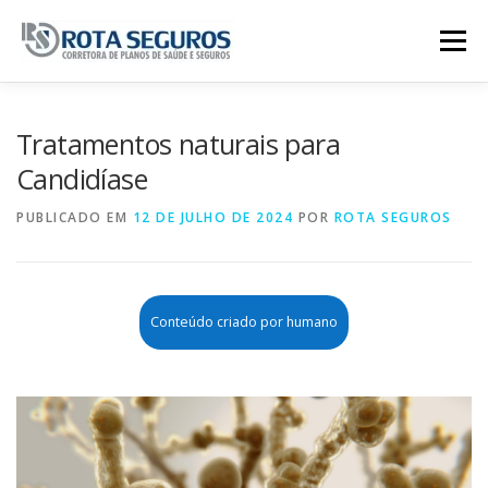
Pular para o conteúdo
Menu
Página Principal
Planos
Tratamentos naturais para
Candidíase
Tabela De Preços
Contato
PUBLICADO EM
12 DE JULHO DE 2024
POR
ROTA SEGUROS
Conteúdo criado por humano