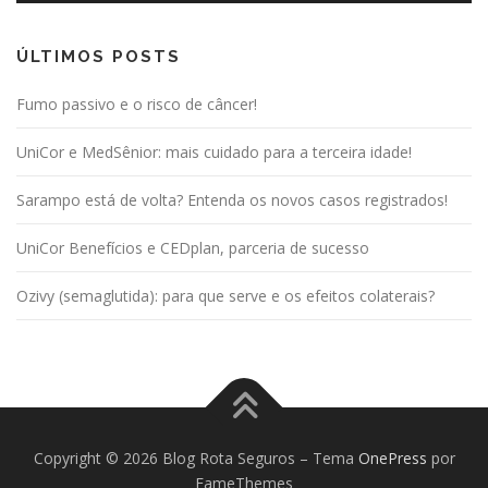
ÚLTIMOS POSTS
Fumo passivo e o risco de câncer!
UniCor e MedSênior: mais cuidado para a terceira idade!
Sarampo está de volta? Entenda os novos casos registrados!
UniCor Benefícios e CEDplan, parceria de sucesso
Ozivy (semaglutida): para que serve e os efeitos colaterais?
Copyright © 2026 Blog Rota Seguros
–
Tema
OnePress
por
FameThemes