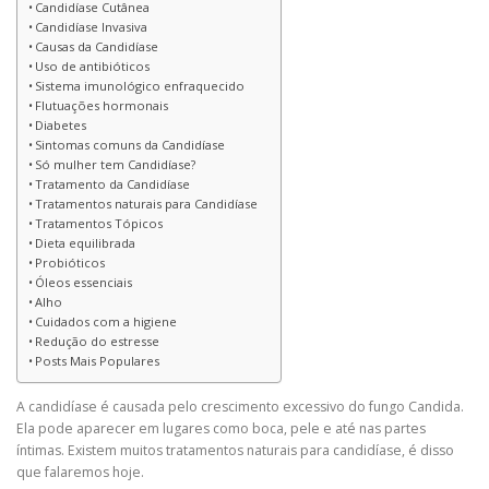
Candidíase Cutânea
Candidíase Invasiva
Causas da Candidíase
Uso de antibióticos
Sistema imunológico enfraquecido
Flutuações hormonais
Diabetes
Sintomas comuns da Candidíase
Só mulher tem Candidíase?
Tratamento da Candidíase
Tratamentos naturais para Candidíase
Tratamentos Tópicos
Dieta equilibrada
Probióticos
Óleos essenciais
Alho
Cuidados com a higiene
Redução do estresse
Posts Mais Populares
A candidíase é causada pelo crescimento excessivo do fungo Candida.
Ela pode aparecer em lugares como boca, pele e até nas partes
íntimas. Existem muitos tratamentos naturais para candidíase, é disso
que falaremos hoje.