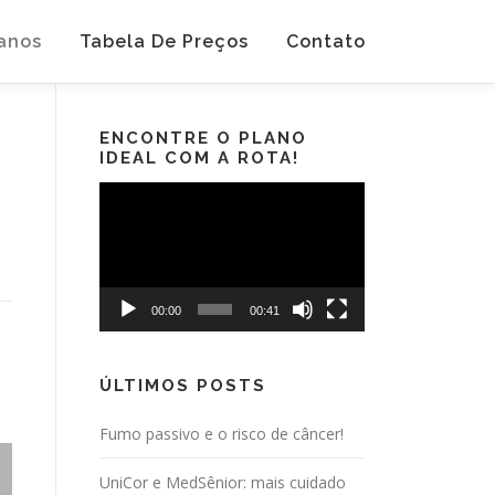
anos
Tabela De Preços
Contato
ENCONTRE O PLANO
IDEAL COM A ROTA!
Tocador
de
vídeo
00:00
00:41
ÚLTIMOS POSTS
Fumo passivo e o risco de câncer!
UniCor e MedSênior: mais cuidado