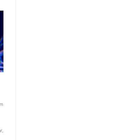
em
r,