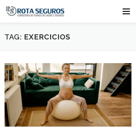
Pular para o conteúdo
Menu
Página Principal
Planos
TAG:
EXERCICIOS
Tabela De Preços
Contato