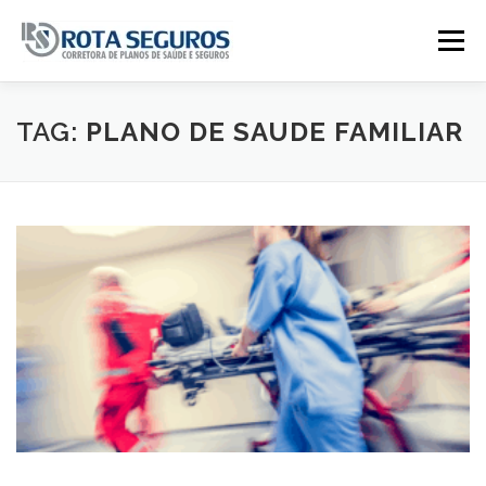
Pular para o conteúdo
Menu
Página Principal
Planos
TAG:
PLANO DE SAUDE FAMILIAR
Tabela De Preços
Contato