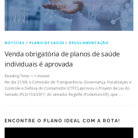
NOTÍCIAS
/
PLANO DE SAÚDE
/
REGULAMENTAÇÃO
Venda obrigatória de planos de saúde
individuais é aprovada
Reading Time:
< 1
minute
No dia 21/09, a Comissão de Transparência, Governança, Fiscalização e
Controle e Defesa do Consumidor (CTFC) aprovou o Projeto de Lei do
Senado (PLS) 153/2017, do senador Reguffe (Podemos-DF), que …
ENCONTRE O PLANO IDEAL COM A ROTA!
Tocador
de