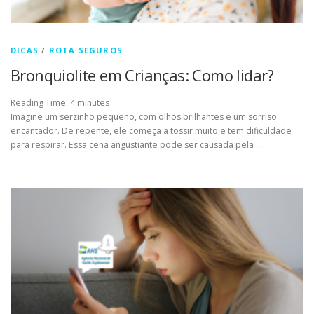
DICAS
/
ROTA SEGUROS
Bronquiolite em Crianças: Como lidar?
Reading Time:
4
minutes
Imagine um serzinho pequeno, com olhos brilhantes e um sorriso
encantador. De repente, ele começa a tossir muito e tem dificuldade
para respirar. Essa cena angustiante pode ser causada pela …