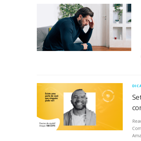
DIC
Se
co
Rea
Com
Amar