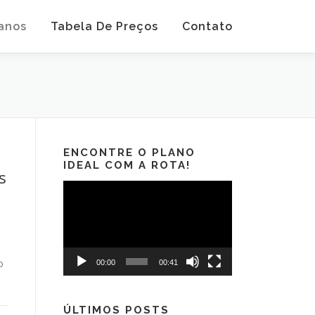
anos
Tabela De Preços
Contato
ENCONTRE O PLANO
IDEAL COM A ROTA!
s
Tocador
de
vídeo
o
00:00
00:41
ÚLTIMOS POSTS