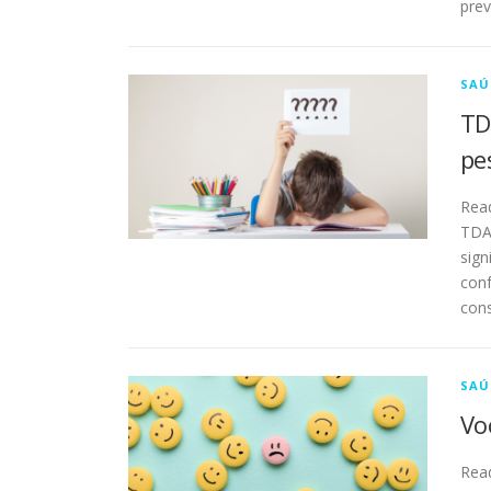
prev
SAÚ
TD
pe
Rea
TDAH
sign
conf
con
SAÚ
Vo
Rea