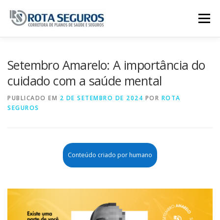
Pular para o conteúdo
Menu
Página Principal
Planos
Setembro Amarelo: A importância do
cuidado com a saúde mental
Tabela De Preços
Contato
PUBLICADO EM
2 DE SETEMBRO DE 2024
POR
ROTA
SEGUROS
Conteúdo criado por humano