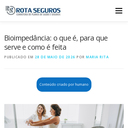
Pular para o conteúdo
Menu
Página Principal
Planos
Bioimpedância: o que é, para que
serve e como é feita
Tabela De Preços
Contato
PUBLICADO EM
28 DE MAIO DE 2026
POR
MARIA RITA
Conteúdo criado por humano