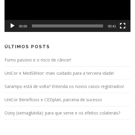
00:00
00:41
ÚLTIMOS POSTS
Fumo passivo e o risco de câncer!
UniCor e MedSênior: mais cuidado para a terceira idade!
Sarampo está de volta? Entenda os novos casos registrados!
UniCor Benefícios e CEDplan, parceria de sucesso
Ozivy (semaglutida): para que serve e os efeitos colaterais?