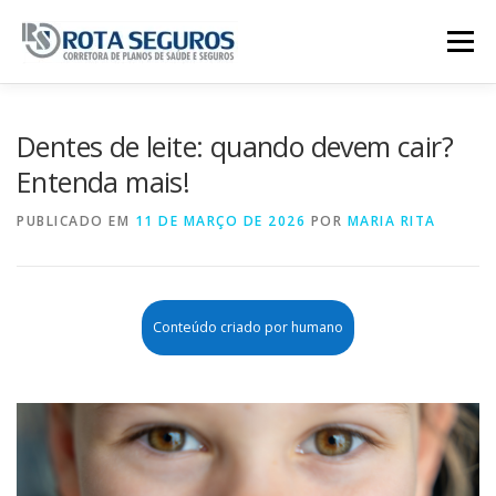
Pular para o conteúdo
Menu
Página Principal
Planos
Dentes de leite: quando devem cair?
Entenda mais!
Tabela De Preços
Contato
PUBLICADO EM
11 DE MARÇO DE 2026
POR
MARIA RITA
Conteúdo criado por humano