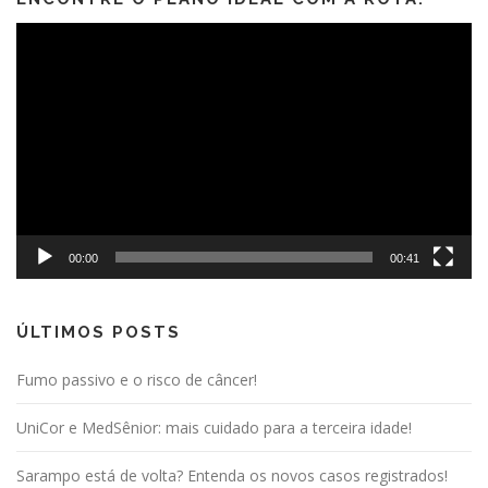
Tocador
de
vídeo
00:00
00:41
ÚLTIMOS POSTS
Fumo passivo e o risco de câncer!
UniCor e MedSênior: mais cuidado para a terceira idade!
Sarampo está de volta? Entenda os novos casos registrados!