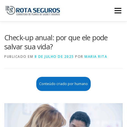
Pular para o conteúdo
Menu
Página Principal
Planos
Check-up anual: por que ele pode
salvar sua vida?
Tabela De Preços
Contato
PUBLICADO EM
8 DE JULHO DE 2025
POR
MARIA RITA
Conteúdo criado por humano