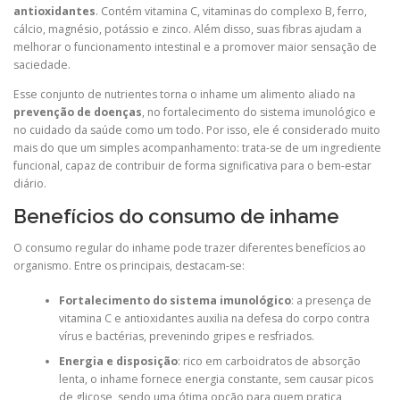
antioxidantes
. Contém vitamina C, vitaminas do complexo B, ferro,
cálcio, magnésio, potássio e zinco. Além disso, suas fibras ajudam a
melhorar o funcionamento intestinal e a promover maior sensação de
saciedade.
Esse conjunto de nutrientes torna o inhame um alimento aliado na
prevenção de doenças
, no fortalecimento do sistema imunológico e
no cuidado da saúde como um todo. Por isso, ele é considerado muito
mais do que um simples acompanhamento: trata-se de um ingrediente
funcional, capaz de contribuir de forma significativa para o bem-estar
diário.
Benefícios do consumo de inhame
O consumo regular do inhame pode trazer diferentes benefícios ao
organismo. Entre os principais, destacam-se:
Fortalecimento do sistema imunológico
: a presença de
vitamina C e antioxidantes auxilia na defesa do corpo contra
vírus e bactérias, prevenindo gripes e resfriados.
Energia e disposição
: rico em carboidratos de absorção
lenta, o inhame fornece energia constante, sem causar picos
de glicose, sendo uma ótima opção para quem pratica