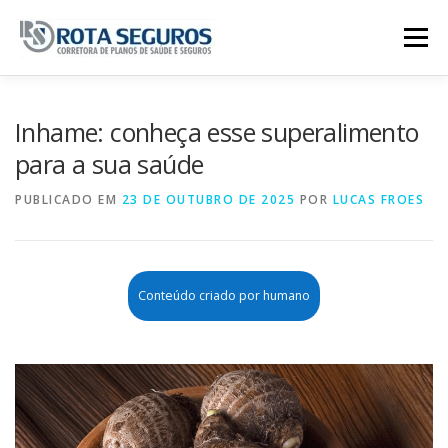
Pular para o conteúdo
Menu
Página Principal
Planos
Inhame: conheça esse superalimento
para a sua saúde
Tabela De Preços
Contato
PUBLICADO EM
23 DE OUTUBRO DE 2025
POR
LUCAS FROES
Conteúdo criado por humano