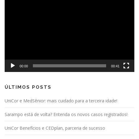
Tocador
de
vídeo
00:00
00:41
ÚLTIMOS POSTS
UniCor e MedSênior: mais cuidado para a terceira idade!
Sarampo está de volta? Entenda os novos casos registrados!
UniCor Benefícios e CEDplan, parceria de sucesso