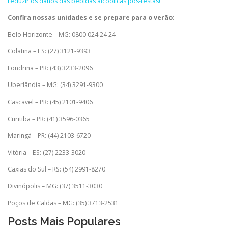
reduzir os danos das bebidas alcoólicas pós-festas!
Confira nossas unidades e se prepare para o verão:
Belo Horizonte – MG: 0800 024 24 24
Colatina – ES: (27) 3121-9393
Londrina – PR: (43) 3233-2096
Uberlândia – MG: (34) 3291-9300
Cascavel – PR: (45) 2101-9406
Curitiba – PR: (41) 3596-0365
Maringá – PR: (44) 2103-6720
Vitória – ES: (27) 2233-3020
Caxias do Sul – RS: (54) 2991-8270
Divinópolis – MG: (37) 3511-3030
Poços de Caldas – MG: (35) 3713-2531
Posts Mais Populares