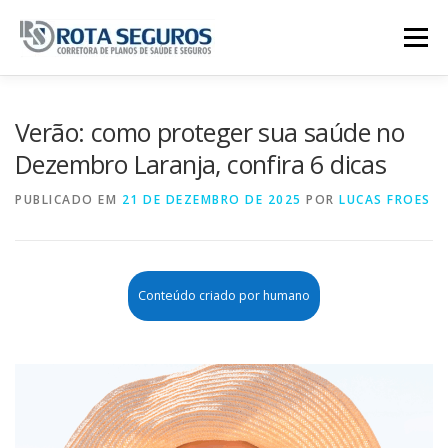
Pular para o conteúdo
Menu
Página Principal
Planos
Verão: como proteger sua saúde no
Dezembro Laranja, confira 6 dicas
Tabela De Preços
Contato
PUBLICADO EM
21 DE DEZEMBRO DE 2025
POR
LUCAS FROES
Conteúdo criado por humano