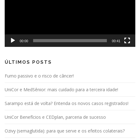
00:00
00:41
ÚLTIMOS POSTS
Fumo passivo e o risco de câncer!
UniCor e MedSênior: mais cuidado para a terceira idade!
Sarampo está de volta? Entenda os novos casos registrados!
UniCor Benefícios e CEDplan, parceria de sucesso
Ozivy (semaglutida): para que serve e os efeitos colaterais?