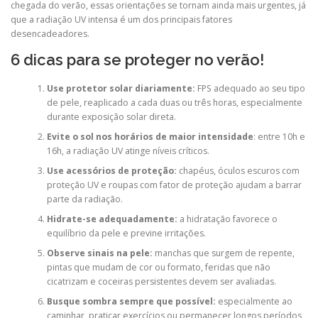
chegada do verão, essas orientações se tornam ainda mais urgentes, já
que a radiação UV intensa é um dos principais fatores
desencadeadores.
6 dicas para se proteger no verão!
Use protetor solar diariamente:
FPS adequado ao seu tipo
de pele, reaplicado a cada duas ou três horas, especialmente
durante exposição solar direta.
Evite o sol nos horários de maior intensidade
: entre 10h e
16h, a radiação UV atinge níveis críticos.
Use acessórios de proteção:
chapéus, óculos escuros com
proteção UV e roupas com fator de proteção ajudam a barrar
parte da radiação.
Hidrate-se adequadamente:
a hidratação favorece o
equilíbrio da pele e previne irritações.
Observe sinais na pele:
manchas que surgem de repente,
pintas que mudam de cor ou formato, feridas que não
cicatrizam e coceiras persistentes devem ser avaliadas.
Busque sombra sempre que possível:
especialmente ao
caminhar, praticar exercícios ou permanecer longos períodos